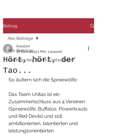
Beitrag
Alle Beiträge
krautani
Alle Beiträge
27. Dez. 2019
1 Min. Lesezeit
Hört, hört, der
skaterhockey, Berlin, Unitas Berlin
Tao...
So äußern sich die Spreewölfe:
Das Team Unitas ist ein 
Zusammenschluss aus 4 Vereinen 
(Spreewölfe, Buffalos, Powerkrauts 
und Red Devils) und soll 
ambitionierten, talentierten und 
leistungsorientierten 