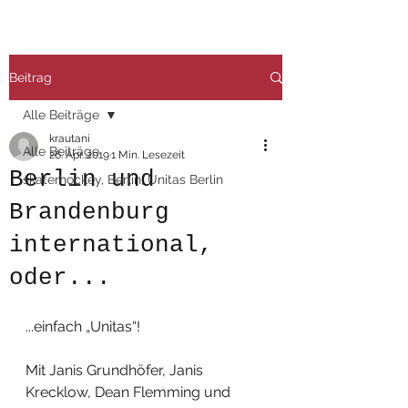
Beitrag
Alle Beiträge
krautani
Alle Beiträge
26. Apr. 2019
1 Min. Lesezeit
Berlin und
skaterhockey, Berlin, Unitas Berlin
Brandenburg
international,
oder...
...einfach „Unitas“!
Mit Janis Grundhöfer, Janis 
Krecklow, Dean Flemming und 