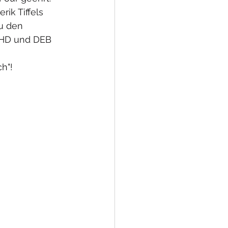
ik Tiffels 
u den 
SHD und DEB 
h"! 