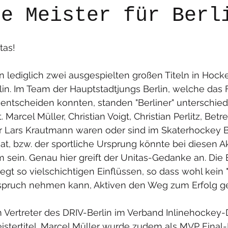
he Meister für Berl
tas!
n lediglich zwei ausgespielten großen Titeln in Hoc
in. Im Team der Hauptstadtjungs Berlin, welche das F
entscheiden konnten, standen "Berliner" unterschiedl
. Marcel Müller, Christian Voigt, Christian Perlitz, Betr
 Lars Krautmann waren oder sind im Skaterhockey Ber
at, bzw. der sportliche Ursprung könnte bei diesen A
 sein. Genau hier greift der Unitas-Gedanke an. Die 
egt so vielschichtigen Einflüssen, so dass wohl kein "
 Anspruch nehmen kann, Aktiven den Weg zum Erfolg g
m Vertreter des DRIV-Berlin im Verband Inlinehockey
tertitel. Marcel Müller wurde zudem als MVP Final-F