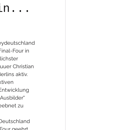
in...
keydeutschland 
inal-Four in 
ichster 
euuer Christian 
lins aktiv. 
ktiven 
Entwicklung 
Ausbilder" 
eebnet zu 
-Deutschland 
our geehrt. 