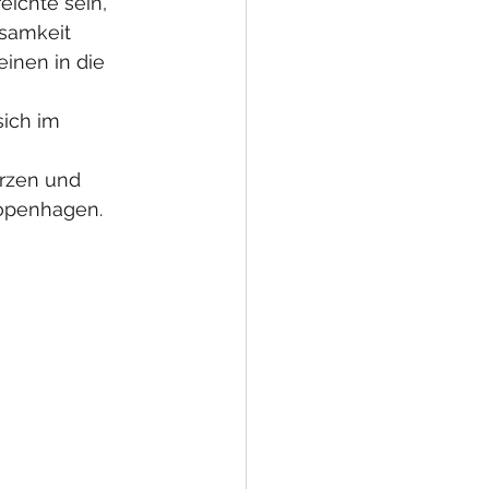
eichte sein, 
samkeit 
inen in die 
sich im 
erzen und 
Kopenhagen.