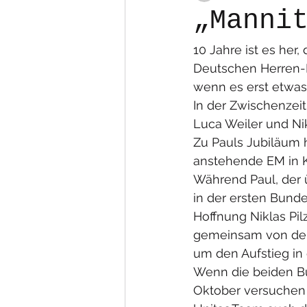
„Manni
10 Jahre ist es her,
Deutschen Herren-N
wenn es erst etwas 
In der Zwischenzei
Luca Weiler und Nikl
Zu Pauls Jubiläum h
anstehende EM in 
Während Paul, der ü
in der ersten Bund
Hoffnung Niklas Pil
gemeinsam von den
um den Aufstieg in 
Wenn die beiden Bü
Oktober versuchen 