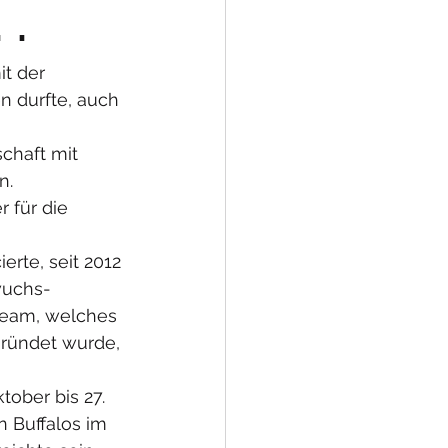
..
it der 
 durfte, auch 
chaft mit 
n. 
 für die 
rte, seit 2012 
wuchs-
.Team, welches 
ründet wurde, 
ober bis 27. 
 Buffalos im 