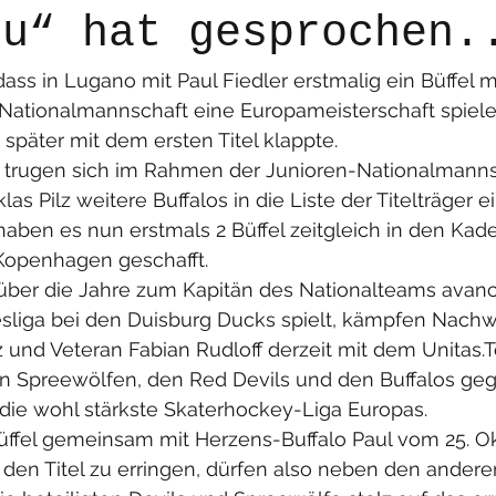
tu“ hat gesprochen.
 dass in Lugano mit Paul Fiedler erstmalig ein Büffel m
ationalmannschaft eine Europameisterschaft spielen
später mit dem ersten Titel klappte. 
t trugen sich im Rahmen der Junioren-Nationalmanns
as Pilz weitere Buffalos in die Liste der Titelträger ei
aben es nun erstmals 2 Büffel zeitgleich in den Kader
Kopenhagen geschafft.
ber die Jahre zum Kapitän des Nationalteams avancie
esliga bei den Duisburg Ducks spielt, kämpfen Nach
z und Veteran Fabian Rudloff derzeit mit dem Unitas
 Spreewölfen, den Red Devils und den Buffalos geg
die wohl stärkste Skaterhockey-Liga Europas. 
ffel gemeinsam mit Herzens-Buffalo Paul vom 25. Okt
den Titel zu erringen, dürfen also neben den anderen