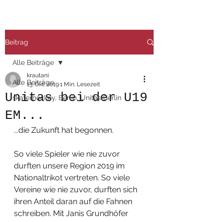
Beitrag
Alle Beiträge
krautani
Alle Beiträge
13. Okt. 2019
1 Min. Lesezeit
Unitas bei der U19
skaterhockey, Berlin, Unitas Berlin
EM...
...die Zukunft hat begonnen. 
So viele Spieler wie nie zuvor 
durften unsere Region 2019 im 
Nationaltrikot vertreten. So viele 
Vereine wie nie zuvor, durften sich 
ihren Anteil daran auf die Fahnen 
schreiben. Mit Janis Grundhöfer 