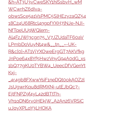
&h=AT3U3vCweSKY1hiSsbvH_wM
WCwrhZ6dIva-
obw1Sce5a1VsPMC5SlHEzyzaQZ54
18C24U68Rtcl4ngpfYXH7lNJe-NJI-
NfTqeUU9WQlem-
Al4FzJWI3cgn75_V7JZUdaTF60aV
LPmbDoVuyNt4w&__tn__=-UK-
R&c[0]=AT1VjYXOweErgGT7AKVfkg
JnPoe64x8Yf5HwzVnyG94A0dG_xs
1bQ77gKU0TYBW4_UeecDfVGenYt
Kxj-
_4r4gb8FXwwYsiF1neDQt0okAOZ2l
JsUgwrKqu8dRMXNj-utEJbQc7-
EjtFNPZ9f4yL42dBTtTh-
Vh1qDN6rv0HEkjW_A2An26VRSiC
uJqyXPLqY3LHOKA