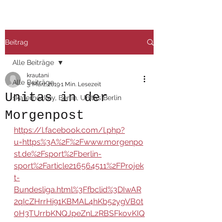
Beitrag
Alle Beiträge
krautani
Alle Beiträge
3. März 2019
1 Min. Lesezeit
Unitas in der
skaterhockey, Berlin, Unitas Berlin
Morgenpost
https://l.facebook.com/l.php?
u=https%3A%2F%2Fwww.morgenpo
st.de%2Fsport%2Fberlin-
sport%2Farticle216564511%2FProjek
t-
Bundesliga.html%3Ffbclid%3DIwAR
2qIcZHrrHi91KBMAL4hKb52ygVB0t
0H3TUrrbKNQJpeZnLzRBSFkovKIQ